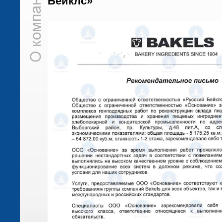
Бейклс»